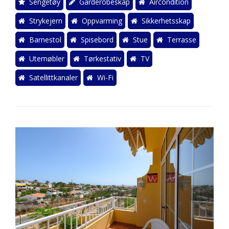
Sengetøy
Garderobeskap
Aircondition
Strykejern
Oppvarming
Sikkerhetsskap
Barnestol
Spisebord
Stue
Terrasse
Utemøbler
Tørkestativ
TV
Satellittkanaler
Wi-Fi