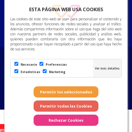
928 150 222
ESTA PÁGINA WEB USA COOKIES
recepcion@vallemarina.es
Las cookies de este sitio web se usan para personalizar el contenido y
los anuncios, ofrecer funciones de redes sociales y analizar el tráfico.
Calle Bjorn Lyng, 2. 35120
Además compartimos información sobre el uso que haga del sitio web
Arguineguin. Gran Canaria.
con nuestros partners de redes sociales, publicidad y análisis web,
quienes pueden combinarla con otra información que les haya
proporcionado o que hayan recopilado a partir del uso que haya hecho
de sus servicios.
Compromiso con la Protección de Datos Personales
|
Política
de Privacidad
|
Política de Cookies
|
Canal ético
Necesario
Preferencias
Estadisticas
Marketing
Página realizada por Marketing Winner 10
2026. Valle Marina Apartments. Alle rettigheter forbeholdt. DET NORSKE
HELSESENTER, S.A., har mottatt økonomisk bistand fra regjeringen på
Kanariøyene, med ESI Funds, som en del av EUs svar på COVID-19-
pandemien.
BESTILL NÅ
CONTACTO